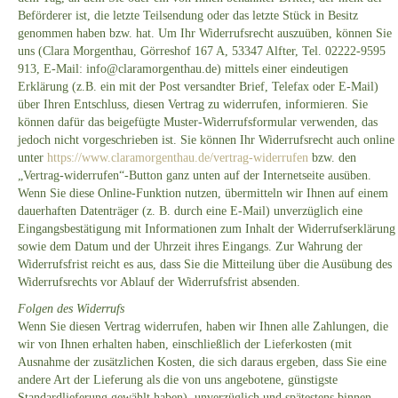
Beförderer ist, die letzte Teilsendung oder das letzte Stück in Besitz
genommen haben bzw. hat. Um Ihr Widerrufsrecht auszuüben, können Sie
uns (Clara Morgenthau, Görreshof 167 A, 53347 Alfter, Tel. 02222-9595
913, E-Mail: info@claramorgenthau.de) mittels einer eindeutigen
Erklärung (z.B. ein mit der Post versandter Brief, Telefax oder E-Mail)
über Ihren Entschluss, diesen Vertrag zu widerrufen, informieren. Sie
können dafür das beigefügte Muster-Widerrufsformular verwenden, das
jedoch nicht vorgeschrieben ist. Sie können Ihr Widerrufsrecht auch online
unter
https://www.claramorgenthau.de/vertrag-widerrufen
bzw. den
„Vertrag-widerrufen“-Button ganz unten auf der Internetseite ausüben.
Wenn Sie diese Online-Funktion nutzen, übermitteln wir Ihnen auf einem
dauerhaften Datenträger (z. B. durch eine E-Mail) unverzüglich eine
Eingangsbestätigung mit Informationen zum Inhalt der Widerrufserklärung
sowie dem Datum und der Uhrzeit ihres Eingangs. Zur Wahrung der
Widerrufsfrist reicht es aus, dass Sie die Mitteilung über die Ausübung des
Widerrufsrechts vor Ablauf der Widerrufsfrist absenden.
Folgen des Widerrufs
Wenn Sie diesen Vertrag widerrufen, haben wir Ihnen alle Zahlungen, die
wir von Ihnen erhalten haben, einschließlich der Lieferkosten (mit
Ausnahme der zusätzlichen Kosten, die sich daraus ergeben, dass Sie eine
andere Art der Lieferung als die von uns angebotene, günstigste
Standardlieferung gewählt haben), unverzüglich und spätestens binnen