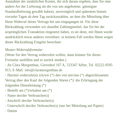
Ausnahme der zusätzlichen Kosten, die sich daraus ergeben, dass Sie eine
andere Art der Lieferung als die von uns angebotene, günstigste
Standardlieferung gewählt haben), unverzüglich und spätestens binnen
vierzehn Tagen ab dem Tag zurückzuzahlen, an dem die Mitteilung über
Ihren Widerruf dieses Vertrags bei uns eingegangen ist. Für diese
Rückzahlung verwenden wir dasselbe Zahlungsmittel, das Sie bei der
ursprünglichen Transaktion eingesetzt haben, es sei denn, mit Ihnen wurde
ausdrücklich etwas anderes vereinbart; in keinem Fall werden Ihnen wegen
dieser Rückzahlung Entgelte berechnet.
Muster-Widerrufsformular
(Wenn Sie den Vertrag widerrufen wollen, dann können Sie dieses
Formular ausfüllen und es zurück senden.)
- An Clara Morgenthau, Görreshof 167 A, 533347 Alfter, Tel. 02222-9595
913, E-Mail: info@claramorgenthau.de:
- Hiermit widerrufe(n) ich/wir (*) den von mir/uns (*) abgeschlossenen
Vertrag über den Kauf der folgenden Waren (*)/ die Erbringung der
folgenden Dienstleistung (*)
- Bestellt am (*)/erhalten am (*)
- Name des/der Verbraucher(s)
- Anschrift des/der Verbraucher(s)
- Unterschrift des/der Verbraucher(s) (nur bei Mitteilung auf Papier)
- Datum