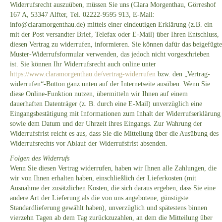
Widerrufsrecht auszuüben, müssen Sie uns (Clara Morgenthau, Görreshof
167 A, 53347 Alfter, Tel. 02222-9595 913, E-Mail:
info@claramorgenthau.de) mittels einer eindeutigen Erklärung (z.B. ein
mit der Post versandter Brief, Telefax oder E-Mail) über Ihren Entschluss,
diesen Vertrag zu widerrufen, informieren. Sie können dafür das beigefügte
Muster-Widerrufsformular verwenden, das jedoch nicht vorgeschrieben
ist. Sie können Ihr Widerrufsrecht auch online unter
https://www.claramorgenthau.de/vertrag-widerrufen
bzw. den „Vertrag-
widerrufen“-Button ganz unten auf der Internetseite ausüben. Wenn Sie
diese Online-Funktion nutzen, übermitteln wir Ihnen auf einem
dauerhaften Datenträger (z. B. durch eine E-Mail) unverzüglich eine
Eingangsbestätigung mit Informationen zum Inhalt der Widerrufserklärung
sowie dem Datum und der Uhrzeit ihres Eingangs. Zur Wahrung der
Widerrufsfrist reicht es aus, dass Sie die Mitteilung über die Ausübung des
Widerrufsrechts vor Ablauf der Widerrufsfrist absenden.
Folgen des Widerrufs
Wenn Sie diesen Vertrag widerrufen, haben wir Ihnen alle Zahlungen, die
wir von Ihnen erhalten haben, einschließlich der Lieferkosten (mit
Ausnahme der zusätzlichen Kosten, die sich daraus ergeben, dass Sie eine
andere Art der Lieferung als die von uns angebotene, günstigste
Standardlieferung gewählt haben), unverzüglich und spätestens binnen
vierzehn Tagen ab dem Tag zurückzuzahlen, an dem die Mitteilung über