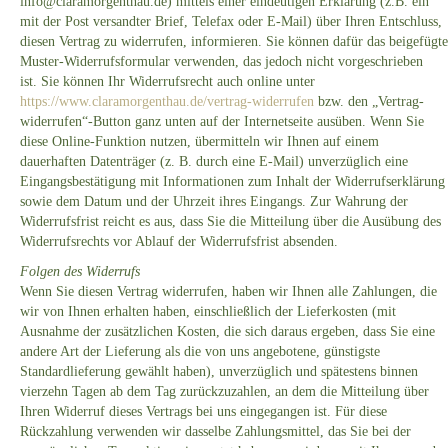
info@claramorgenthau.de) mittels einer eindeutigen Erklärung (z.B. ein
mit der Post versandter Brief, Telefax oder E-Mail) über Ihren Entschluss,
diesen Vertrag zu widerrufen, informieren. Sie können dafür das beigefügte
Muster-Widerrufsformular verwenden, das jedoch nicht vorgeschrieben
ist. Sie können Ihr Widerrufsrecht auch online unter
https://www.claramorgenthau.de/vertrag-widerrufen
bzw. den „Vertrag-
widerrufen“-Button ganz unten auf der Internetseite ausüben. Wenn Sie
diese Online-Funktion nutzen, übermitteln wir Ihnen auf einem
dauerhaften Datenträger (z. B. durch eine E-Mail) unverzüglich eine
Eingangsbestätigung mit Informationen zum Inhalt der Widerrufserklärung
sowie dem Datum und der Uhrzeit ihres Eingangs. Zur Wahrung der
Widerrufsfrist reicht es aus, dass Sie die Mitteilung über die Ausübung des
Widerrufsrechts vor Ablauf der Widerrufsfrist absenden.
Folgen des Widerrufs
Wenn Sie diesen Vertrag widerrufen, haben wir Ihnen alle Zahlungen, die
wir von Ihnen erhalten haben, einschließlich der Lieferkosten (mit
Ausnahme der zusätzlichen Kosten, die sich daraus ergeben, dass Sie eine
andere Art der Lieferung als die von uns angebotene, günstigste
Standardlieferung gewählt haben), unverzüglich und spätestens binnen
vierzehn Tagen ab dem Tag zurückzuzahlen, an dem die Mitteilung über
Ihren Widerruf dieses Vertrags bei uns eingegangen ist. Für diese
Rückzahlung verwenden wir dasselbe Zahlungsmittel, das Sie bei der