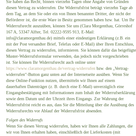
Sie haben das Recht, binnen vierzehn Tagen ohne Angabe von Gründen
diesen Vertrag zu widerrufen. Die Widerrufsfrist beträgt vierzehn Tage ab
dem Tag, an dem Sie oder ein von Ihnen benannter Dritter, der nicht der
Beförderer ist, die erste Ware in Besitz genommen haben bzw. hat. Um Ihr
Widerrufsrecht auszuüben, können Sie uns (Clara Morgenthau, Görreshof
167 A, 53347 Alfter, Tel. 02222-9595 913, E-Mail:
info@claramorgenthau.de) mittels einer eindeutigen Erklärung (z.B. ein
mit der Post versandter Brief, Telefax oder E-Mail) über Ihren Entschluss,
diesen Vertrag zu widerrufen, informieren. Sie können dafür das beigefügte
Muster-Widerrufsformular verwenden, das jedoch nicht vorgeschrieben
ist. Sie können Ihr Widerrufsrecht auch online unter
https://www.claramorgenthau.de/vertrag-widerrufen
bzw. den „Vertrag-
widerrufen“-Button ganz unten auf der Internetseite ausüben. Wenn Sie
diese Online-Funktion nutzen, übermitteln wir Ihnen auf einem
dauerhaften Datenträger (z. B. durch eine E-Mail) unverzüglich eine
Eingangsbestätigung mit Informationen zum Inhalt der Widerrufserklärung
sowie dem Datum und der Uhrzeit ihres Eingangs. Zur Wahrung der
Widerrufsfrist reicht es aus, dass Sie die Mitteilung über die Ausübung des
Widerrufsrechts vor Ablauf der Widerrufsfrist absenden.
Folgen des Widerrufs
Wenn Sie diesen Vertrag widerrufen, haben wir Ihnen alle Zahlungen, die
wir von Ihnen erhalten haben, einschließlich der Lieferkosten (mit