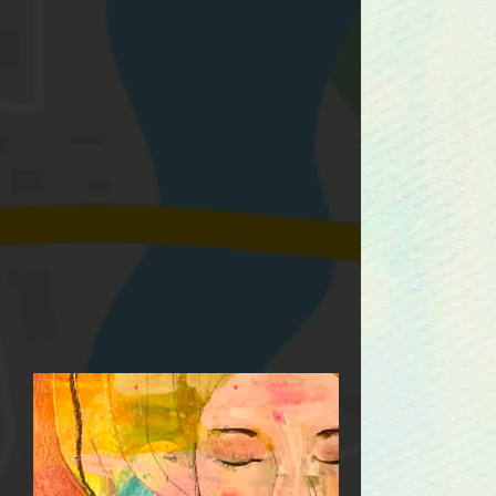
kannst Du
Hier
sehen, was
TeilnehmerInnen über
meine Workshops
sagen ....
Mein Herzensanliegen ist,
Dir alles weiterzugeben,
was ich auf meinem Weg
gelernt habe. Ohne
etwas zurück
zugehalten...