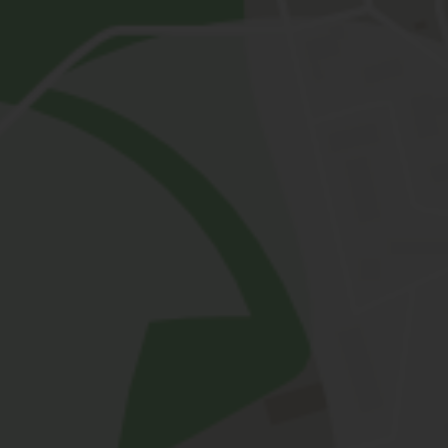
transformativen Soul-Painting- Retreat
wie ein Fest
 es jedesmal
für mich. Ich
ersten Blick
s ersten Kennenlernens, den
,
. Sich einlassen auf etwas Neues, was
ve Wesen aufeinander treffen, wenn die
e alle vereint.
Wenn Du zu einem meiner
e Sampurna Seminarhaus kommen möchtest,
Falls Du noch nicht angemeldet bist,
nnst Du das
hier
tun...