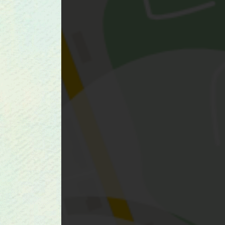
einem einzigartigen, 
zusammen komme, ist
liebe diese Momente de
einer neuen Begegnung
entsteht, wenn kreati
Leidenschaft einer Sach
Retreats ins wunderbar
findest Du es hier. 
ka