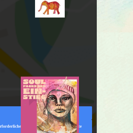
Seit jeher üben Gesichter
eine magische
Aniehungskraft in der Kunst
auf uns aus
Inhalt entsperren
rforderlichen Service akzeptieren und Inhalte
entsperren