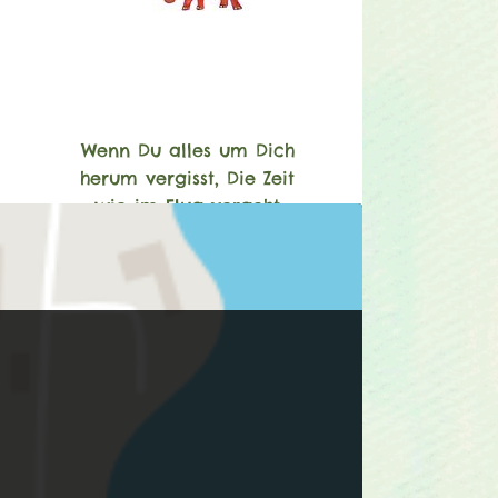
Wenn Du alles um Dich
herum vergisst, Die Zeit
wie im Flug vergeht
und um Dich herum
alles heiter und schön
ist kann es sein, dass Du
gerade Soul-Painting
machst...
(opens in new tab)