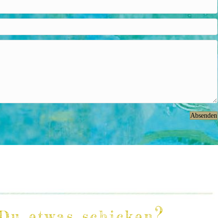
Absenden
?
Du etwas schicken