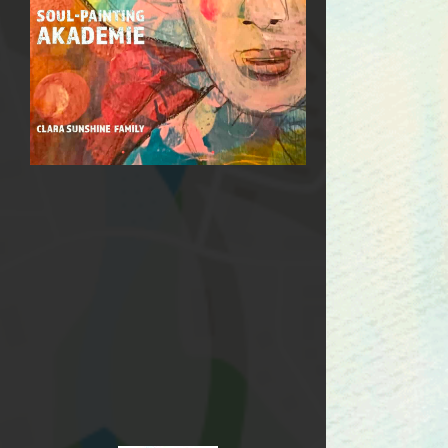
Deshalb habe ich
die ONLINE SOUL-
PAINTING-AKADEMIE
(SPA) ins Leben
gerufen.
kannst
Hier
Du Dich kostenlos auf
eine Warteliste
setzen. Es finden
dazu kostenfreie
Schnupperkurse
statt
...