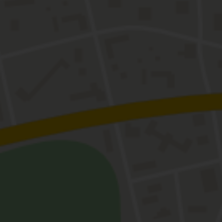
nn
e
 zu einem Soul-Painting
reat anreisen?
m Jahr mit gleichgesinnten Menschen zu