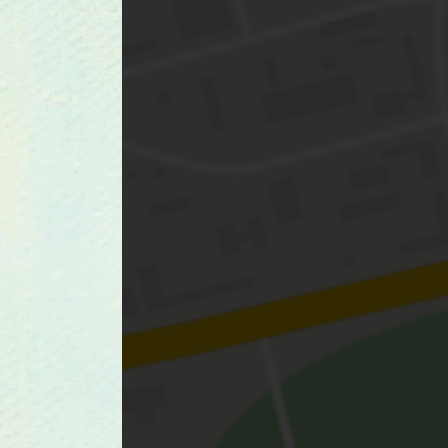
... und manchmal ist die gute
alte Post doch die Beste... We
Du mir eine Postkarte oder ein
handgeschriebene Nachricht
schicken möchtest, schreib
einfach an die Adresse oben im
Impressum...
Möchtest Du
Ret
Wenn ich einige Male i