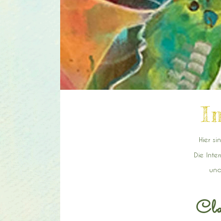
I
Hier s
Die Inte
und
Cla