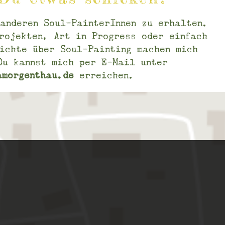
anderen Soul-PainterInnen zu erhalten.
rojekten, Art in Progress oder einfach
ichte über Soul-Painting machen mich
Du kannst mich per E-Mail unter
amorgenthau.de
erreichen.
Mein Mann Johannes oder ich, werden jede E-
Mail lesen. Bitte habe Verständnis, dass wir nicht
immer gleich antworten können. Wir sind ein kleines
Team (eben wir zwei), aber sei Dir sicher, dass wir
Deine Post gut behandeln werden und jedes
Deiner Worte uns erreichen wird. Wenn Du Fragen
hast, kannst Du zunächst schauen, ob sie unter
unseren FAQ bei den Workshops beantwortet
wurden. Alles Liebe, Deine