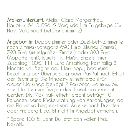
Atelier/Unterkunft
: Atelier Clara Morgenthau,
Hauptstr. 54, D-09619 Voigtsdorf im Erzgebirge (für
Navi: Voigtsdorf bei Dorfchemnitz)
Angebot
: Im
Doppelzimmer oder Zwei-Bett-Zimmer je
nach Zimmer-Kategorie 690 Euro (kleines Zimmer),
790 Euro (mittelgroßes Zimmer) oder 890 Euro
(Appartement), jeweils inkl. MwSt., Einzelzimmer-
Zuschlag 100€, 111 Euro Anzahlung, Rest fällig 3
Monate vor Beginn des Workshops, bequeme
Bezahlung per Überweisung oder PayPal nach Erhalt
der Rechnung. Die Mindest-Teilnehmerzahl für
diesen Workshop beträgt 2 Personen, sie muss bis
zwei Wochen vor Beginn des Workshops erreicht
werden. Die Maximal-Teilnehmerzahl beträgt 10
Personen. Keine Rückerstattung von Anzahlungen, da
die Plätze so begrenzt sind. Anreise nach Dresden
oder Freiberg i. Sa. ist nicht im Angebot enthalten.
* Spare 100 €, wenn Du jetzt den vollen Preis
bezahlst.