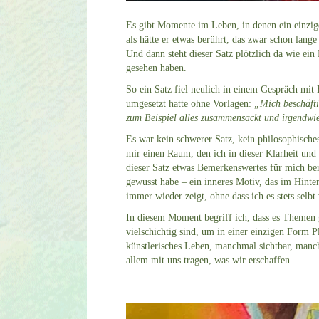
Es gibt Momente im Leben, in denen ein einzige
als hätte er etwas berührt, das zwar schon lang
Und dann steht dieser Satz plötzlich da wie ein 
gesehen haben.
So ein Satz fiel neulich in einem Gespräch mit 
umgesetzt hatte ohne Vorlagen:
„Mich beschäft
zum Beispiel alles zusammensackt und irgendwie z
Es war kein schwerer Satz, kein philosophisches
mir einen Raum, den ich in dieser Klarheit und 
dieser Satz etwas Bemerkenswertes für mich berei
gewusst habe – ein inneres Motiv, das im Hinte
immer wieder zeigt, ohne dass ich es stets selb
In diesem Moment begriff ich, dass es Themen gib
vielschichtig sind, um in einer einzigen Form P
künstlerisches Leben, manchmal sichtbar, manc
allem mit uns tragen, was wir erschaffen.