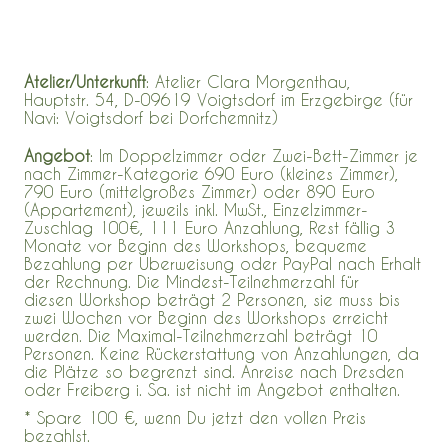
Atelier/Unterkunft
: Atelier Clara Morgenthau,
Hauptstr. 54, D-09619 Voigtsdorf im Erzgebirge (für
Navi: Voigtsdorf bei Dorfchemnitz)
Angebot
: Im
Doppelzimmer oder Zwei-Bett-Zimmer je
nach Zimmer-Kategorie 690 Euro (kleines Zimmer),
790 Euro (mittelgroßes Zimmer) oder 890 Euro
(Appartement), jeweils inkl. MwSt., Einzelzimmer-
Zuschlag 100€, 111 Euro Anzahlung, Rest fällig 3
Monate vor Beginn des Workshops, bequeme
Bezahlung per Überweisung oder PayPal nach Erhalt
der Rechnung. Die Mindest-Teilnehmerzahl für
diesen Workshop beträgt 2 Personen, sie muss bis
zwei Wochen vor Beginn des Workshops erreicht
werden. Die Maximal-Teilnehmerzahl beträgt 10
Personen. Keine Rückerstattung von Anzahlungen, da
die Plätze so begrenzt sind. Anreise nach Dresden
oder Freiberg i. Sa. ist nicht im Angebot enthalten.
* Spare 100 €, wenn Du jetzt den vollen Preis
bezahlst.